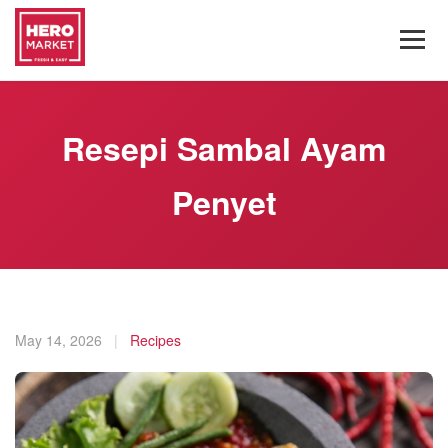
Resepi Sambal Ayam
Penyet
May 14, 2026
|
Recipes